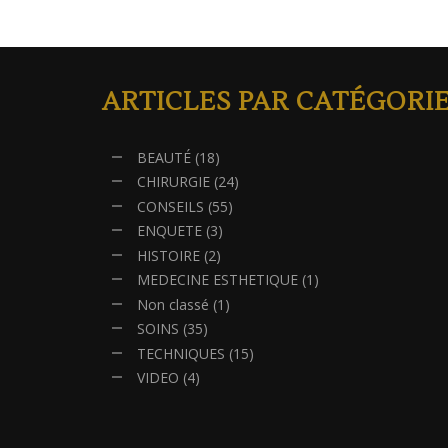
ARTICLES PAR CATÉGORI
BEAUTÉ
(18)
CHIRURGIE
(24)
CONSEILS
(55)
ENQUETE
(3)
HISTOIRE
(2)
MEDECINE ESTHETIQUE
(1)
Non classé
(1)
SOINS
(35)
TECHNIQUES
(15)
VIDEO
(4)