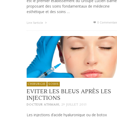
est le premier établissement du Groupe Lucien Barriè
proposant des soins fondamentaux de médecine
esthétique et des soins …
0 Commentai
Lire l'article
CHIRURGIE
SOINS
EVITER LES BLEUS APRÈS LES
INJECTIONS
,
DOCTEUR ATHMANI
29 JUILLET 2013
Les injections d’acide hyaluronique ou de botox