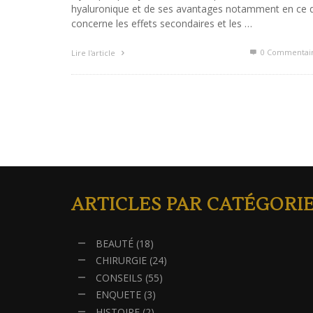
hyaluronique et de ses avantages notamment en ce 
concerne les effets secondaires et les …
0 Commentai
Lire l'article
ARTICLES PAR CATÉGORI
BEAUTÉ
(18)
CHIRURGIE
(24)
CONSEILS
(55)
ENQUETE
(3)
HISTOIRE
(2)