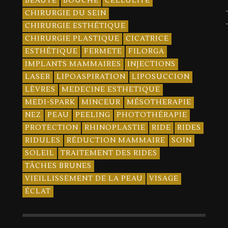
BEAUTÉ
BOUCHE
CELLULITE
CHIRURGIE DU SEIN
CHIRURGIE ESTHÉTIQUE
CHIRURGIE PLASTIQUE
CICATRICE
ESTHÉTIQUE
FERMETE
FILORGA
IMPLANTS MAMMAIRES
INJECTIONS
LASER
LIPOASPIRATION
LIPOSUCCION
LÈVRES
MEDECINE ESTHETIQUE
MEDI-SPARK
MINCEUR
MÉSOTHERAPIE
NEZ
PEAU
PEELING
PHOTOTHÉRAPIE
PROTECTION
RHINOPLASTIE
RIDE
RIDES
RIDULES
RÉDUCTION MAMMAIRE
SOIN
SOLEIL
TRAITEMENT DES RIDES
TÂCHES BRUNES
VIEILLISSEMENT DE LA PEAU
VISAGE
ÉCLAT