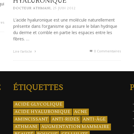
HYALURONIQUE
qui
,
DOCTEUR ATHMANI
25 JUIN 2012
L’acide hyaluronique est une molécule naturellement
res
présente dans l’organisme qui assure le bilan hydrique
du derme et comble en partie les espaces entre les
fibres. …
0 Commentaires
Lire l'article
E
ÉTIQUETTES
ACIDE GLYCOLIQUE
ACIDE HYALURONIQUE
ACNE
AMINCISSANT
ANTI-RIDES
ANTI-ÂGE
ATHMANI
AUGMENTATION MAMMAIRE