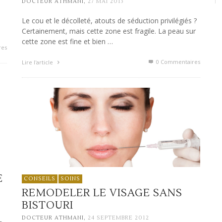
,
DOCTEUR ATHMANI
27 MAI 2013
Le cou et le décolleté, atouts de séduction privilégiés ?
Certainement, mais cette zone est fragile. La peau sur
cette zone est fine et bien …
res
0 Commentaires
Lire l'article
E
CONSEILS
SOINS
REMODELER LE VISAGE SANS
BISTOURI
,
DOCTEUR ATHMANI
24 SEPTEMBRE 2012