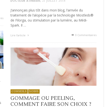
,
DOCTEUR ATHMANI
21 JUILLET 2014
J’annonçais plus tôt dans mon blog, l’arrivée du
traitement de l’alopécie par la technologie Mostleds®
res
de Filorga, ou stimulation par la lumière, au Médi-
Spark. Il …
0 Commentaires
Lire l'article
-
CONSEILS
SOINS
GOMMAGE OU PEELING,
s
COMMENT FAIRE SON CHOIX ?