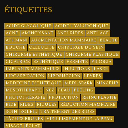
ÉTIQUETTES
ACIDE GLYCOLIQUE
ACIDE HYALURONIQUE
ACNE
AMINCISSANT
ANTI-RIDES
ANTI-ÂGE
ATHMANI
AUGMENTATION MAMMAIRE
BEAUTÉ
BOUCHE
CELLULITE
CHIRURGIE DU SEIN
CHIRURGIE ESTHÉTIQUE
CHIRURGIE PLASTIQUE
CICATRICE
ESTHÉTIQUE
FERMETE
FILORGA
IMPLANTS MAMMAIRES
INJECTIONS
LASER
LIPOASPIRATION
LIPOSUCCION
LÈVRES
MEDECINE ESTHETIQUE
MEDI-SPARK
MINCEUR
MÉSOTHERAPIE
NEZ
PEAU
PEELING
PHOTOTHÉRAPIE
PROTECTION
RHINOPLASTIE
RIDE
RIDES
RIDULES
RÉDUCTION MAMMAIRE
SOIN
SOLEIL
TRAITEMENT DES RIDES
TÂCHES BRUNES
VIEILLISSEMENT DE LA PEAU
VISAGE
ÉCLAT