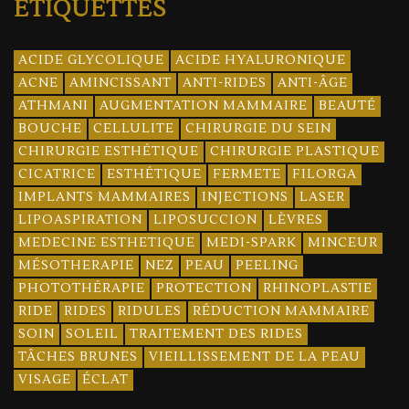
ÉTIQUETTES
ACIDE GLYCOLIQUE
ACIDE HYALURONIQUE
ACNE
AMINCISSANT
ANTI-RIDES
ANTI-ÂGE
ATHMANI
AUGMENTATION MAMMAIRE
BEAUTÉ
BOUCHE
CELLULITE
CHIRURGIE DU SEIN
CHIRURGIE ESTHÉTIQUE
CHIRURGIE PLASTIQUE
CICATRICE
ESTHÉTIQUE
FERMETE
FILORGA
IMPLANTS MAMMAIRES
INJECTIONS
LASER
LIPOASPIRATION
LIPOSUCCION
LÈVRES
MEDECINE ESTHETIQUE
MEDI-SPARK
MINCEUR
MÉSOTHERAPIE
NEZ
PEAU
PEELING
PHOTOTHÉRAPIE
PROTECTION
RHINOPLASTIE
RIDE
RIDES
RIDULES
RÉDUCTION MAMMAIRE
SOIN
SOLEIL
TRAITEMENT DES RIDES
TÂCHES BRUNES
VIEILLISSEMENT DE LA PEAU
VISAGE
ÉCLAT