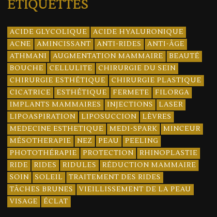
ÉTIQUETTES
ACIDE GLYCOLIQUE
ACIDE HYALURONIQUE
ACNE
AMINCISSANT
ANTI-RIDES
ANTI-ÂGE
ATHMANI
AUGMENTATION MAMMAIRE
BEAUTÉ
BOUCHE
CELLULITE
CHIRURGIE DU SEIN
CHIRURGIE ESTHÉTIQUE
CHIRURGIE PLASTIQUE
CICATRICE
ESTHÉTIQUE
FERMETE
FILORGA
IMPLANTS MAMMAIRES
INJECTIONS
LASER
LIPOASPIRATION
LIPOSUCCION
LÈVRES
MEDECINE ESTHETIQUE
MEDI-SPARK
MINCEUR
MÉSOTHERAPIE
NEZ
PEAU
PEELING
PHOTOTHÉRAPIE
PROTECTION
RHINOPLASTIE
RIDE
RIDES
RIDULES
RÉDUCTION MAMMAIRE
SOIN
SOLEIL
TRAITEMENT DES RIDES
TÂCHES BRUNES
VIEILLISSEMENT DE LA PEAU
VISAGE
ÉCLAT