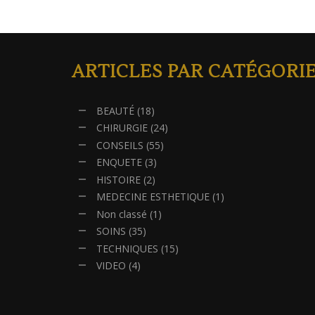
ARTICLES PAR CATÉGORI
BEAUTÉ
(18)
CHIRURGIE
(24)
CONSEILS
(55)
ENQUETE
(3)
HISTOIRE
(2)
MEDECINE ESTHETIQUE
(1)
Non classé
(1)
SOINS
(35)
TECHNIQUES
(15)
VIDEO
(4)