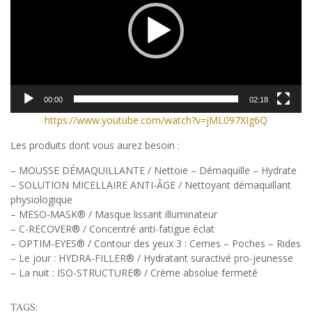
00:00
02:18
https://www.youtube.com/watch?v=jML097XIg6Q
Les produits dont vous aurez besoin :
– MOUSSE DÉMAQUILLANTE / Nettoie – Démaquille – Hydrate
– SOLUTION MICELLAIRE ANTI-ÂGE / Nettoyant démaquillant
physiologique
– MESO-MASK® / Masque lissant illuminateur
– C-RECOVER® / Concentré anti-fatigue éclat
– OPTIM-EYES® / Contour des yeux 3 : Cernes – Poches – Rides
– Le jour : HYDRA-FILLER® / Hydratant suractivé pro-jeunesse
– La nuit : ISO-STRUCTURE® / Crème absolue fermeté
TAGS: