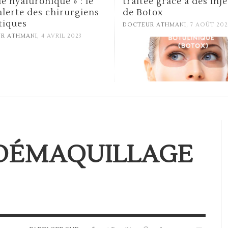
aitée grâce à des injections
Macro-texturées:
 Botox
Communiqué de pre
ANSM du 04/04/201
,
CTEUR ATHMANI
7 AOÛT 2020
,
DOCTEUR ATHMANI
4 AVRIL
 DÉMAQUILLAGE