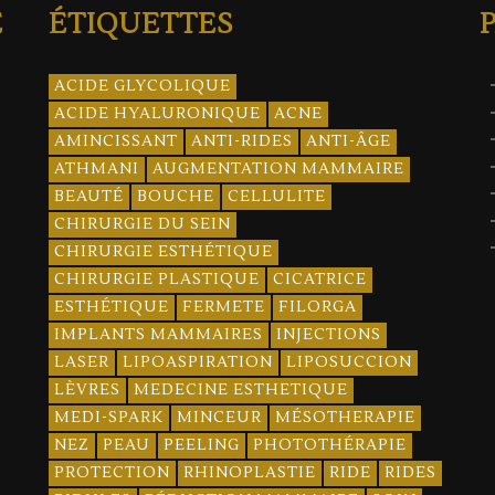
E
ÉTIQUETTES
ACIDE GLYCOLIQUE
ACIDE HYALURONIQUE
ACNE
AMINCISSANT
ANTI-RIDES
ANTI-ÂGE
ATHMANI
AUGMENTATION MAMMAIRE
BEAUTÉ
BOUCHE
CELLULITE
CHIRURGIE DU SEIN
CHIRURGIE ESTHÉTIQUE
CHIRURGIE PLASTIQUE
CICATRICE
ESTHÉTIQUE
FERMETE
FILORGA
IMPLANTS MAMMAIRES
INJECTIONS
LASER
LIPOASPIRATION
LIPOSUCCION
LÈVRES
MEDECINE ESTHETIQUE
MEDI-SPARK
MINCEUR
MÉSOTHERAPIE
NEZ
PEAU
PEELING
PHOTOTHÉRAPIE
PROTECTION
RHINOPLASTIE
RIDE
RIDES