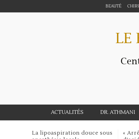
BEAUTÉ
CHIR
ACTUALITÉS
DR. ATHMANI
 douce sous
« Arrêtons la vente libre
La