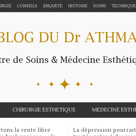
URGIE
CONSEILS
ENQUETE
HISTOIRE
SOINS
TECHNIQUE
CHIRURGIE ESTHETIQUE
MEDECINE ESTH
 dépression pourrait être
Prothèses mammair