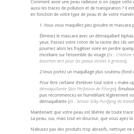
Comment avoir une peau radieuse si on zappe cette ét
aussi les traces de pollution et de transpiration ? Il
en fonction de votre type de peau et de votre manièr
1. Vous vous maquillez peu (poudre et mascara p
Éliminez le mascara avec un démaquillant biphas
yeux. Passez votre coton de la racine des cils ver
pourriez alors les fragiliser voire en perdre qu
micellaire sur l’ensemble du visage (
Ex : Créaline
bouchon vert pour les peaux mixtes à grasses
).
2.Vous portez un maquillage plus soutenu (fond d
Pour être certaine d’enlever tout votre « make-u
démaquillante Skin Perfusion de Filorga
). Émulsio
puis recommencez en humidifiant légèrement vos 
démaquillante (
Ex : Sensai Silky Purifying de Kane
Maintenant que votre peau est libérée de toute trace
sa peau, oui, mais tout en douceur, que vous ayez la
N’abusez pas des produits trop abrasifs, nettoyer ne 