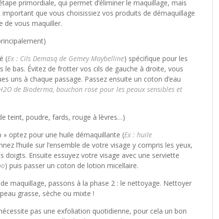
ape primordiale, qui permet d’éliminer le maquillage, mais
 est important que vous choisissiez vos produits de démaquillage
e de vous maquiller.
rincipalement)
é (
Ex : Cils Demasq de Gemey Maybelline
) spécifique pour les
s le bas. Évitez de frotter vos cils de gauche à droite, vous
elques uns à chaque passage. Passez ensuite un coton d’eau
 H2O de Bioderma, bouchon rose pour les peaux sensibles et
e teint, poudre, fards, rouge à lèvres…)
p » optez pour une huile démaquillante (
Ex : huile
nnez l’huile sur l’ensemble de votre visage y compris les yeux,
doigts. Ensuite essuyez votre visage avec une serviette
bo
) puis passer un coton de lotion micellaire.
 de maquillage, passons à la phase 2 : le nettoyage. Nettoyer
 peau grasse, sèche ou mixte !
nécessite pas une exfoliation quotidienne, pour cela un bon