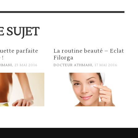
 SUJET
uette parfaite
La routine beauté – Eclat
 !
Filorga
,
,
HMANI
23 MAI 2016
DOCTEUR ATHMANI
17 MAI 2016