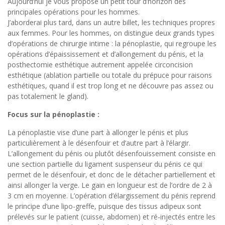
Aujourd’hui je vous propose un petit tour d’horizon des
principales opérations pour les hommes.
J’aborderai plus tard, dans un autre billet, les techniques propres
aux femmes. Pour les hommes, on distingue deux grands types
d’opérations de chirurgie intime : la pénoplastie, qui regroupe les
opérations d’épaississement et d’allongement du pénis, et la
posthectomie esthétique autrement appelée circoncision
esthétique (ablation partielle ou totale du prépuce pour raisons
esthétiques, quand il est trop long et ne découvre pas assez ou
pas totalement le gland).
Focus sur la pénoplastie :
La pénoplastie vise d’une part à allonger le pénis et plus
particulièrement à le désenfouir et d’autre part à l’élargir.
L’allongement du pénis ou plutôt désenfouissement consiste en
une section partielle du ligament suspenseur du pénis ce qui
permet de le désenfouir, et donc de le détacher partiellement et
ainsi allonger la verge. Le gain en longueur est de l’ordre de 2 à
3 cm en moyenne. L’opération d’élargissement du pénis reprend
le principe d’une lipo-greffe, puisque des tissus adipeux sont
prélevés sur le patient (cuisse, abdomen) et ré-injectés entre les