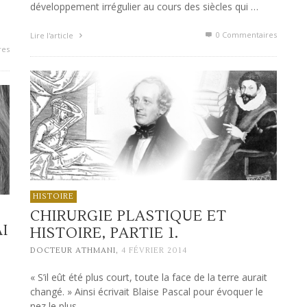
n
développement irrégulier au cours des siècles qui …
0 Commentaires
Lire l'article
res
HISTOIRE
CHIRURGIE PLASTIQUE ET
I
HISTOIRE, PARTIE 1.
,
DOCTEUR ATHMANI
4 FÉVRIER 2014
« S’il eût été plus court, toute la face de la terre aurait
changé. » Ainsi écrivait Blaise Pascal pour évoquer le
nez le plus …