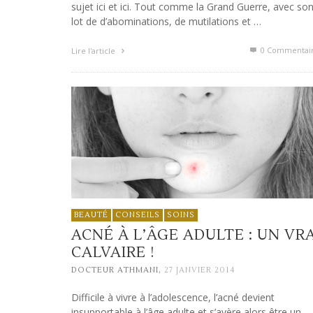
sujet ici et ici. Tout comme la Grand Guerre, avec so
lot de d’abominations, de mutilations et …
0 Commentai
Lire l'article
BEAUTÉ
CONSEILS
SOINS
ACNÉ À L’ÂGE ADULTE : UN VRA
CALVAIRE !
,
DOCTEUR ATHMANI
27 JANVIER 2014
Difficile à vivre à l’adolescence, l’acné devient
insupportable à l’âge adulte et s’avère alors être un